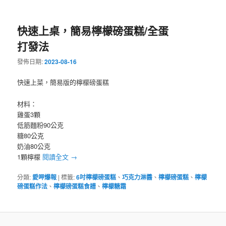
快速上桌，簡易檸檬磅蛋糕/全蛋
打發法
發佈日期:
2023-08-16
快速上菜，簡易版的檸檬磅蛋糕
材料：
雞蛋3顆
低筋麵粉90公克
糖80公克
奶油80公克
1顆檸檬
閱讀全文
→
分類:
愛呷爆報
|
標籤:
6吋檸檬磅蛋糕
、
巧克力淋醬
、
檸檬磅蛋糕
、
檸檬
磅蛋糕作法
、
檸檬磅蛋糕食譜
、
檸檬糖霜