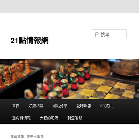
跳至主要內容
跳至輔助內容
搜尋
21點情報網
主
首頁
好康相報
景點分享
愛呷爆報
3C資訊
要
選
邊角料情報
大叔的呢喃
刊登聯繫
單
標籤彙整:
檸檬磅蛋糕