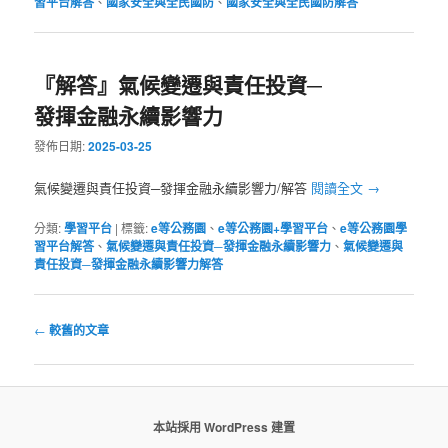
習平台解答
、
國家安全與全民國防
、
國家安全與全民國防解答
『解答』氣候變遷與責任投資─
發揮金融永續影響力
發佈日期:
2025-03-25
氣候變遷與責任投資─發揮金融永續影響力/解答
閱讀全文
→
分類:
學習平台
|
標籤:
e等公務園
、
e等公務園+學習平台
、
e等公務園學
習平台解答
、
氣候變遷與責任投資─發揮金融永續影響力
、
氣候變遷與
責任投資─發揮金融永續影響力解答
文
←
較舊的文章
章
導
覽
本站採用 WordPress 建置