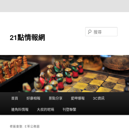
跳至主要內容
跳至輔助內容
搜尋
21點情報網
主
首頁
好康相報
景點分享
愛呷爆報
3C資訊
要
選
邊角料情報
大叔的呢喃
刊登聯繫
單
標籤彙整:
E等公務園