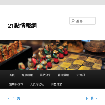
跳至主要內容
搜尋
21點情報網
主
首頁
好康相報
景點分享
愛呷爆報
3C資訊
要
選
邊角料情報
大叔的呢喃
刊登聯繫
單
文
←
上一篇
下一篇
→
章