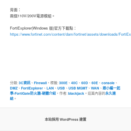
背面：
兩個110V/200V電源模組。
FortiExplorer(Windows 版)官方下載點：
https://www.fortinet.com/content/dam/fortinet/assets/downloads/FortiEx
分類:
3C資訊
、
Firewall
，標籤:
300E
、
40C
、
60D
、
60E
、
console
、
DMZ
、
FortiExplorer
、
LAN
、
USB
、
USB MGMT
、
WAN
、
跟小編一起
學-FortiGate防火牆-硬體介紹
，作者:
blackjack
。這篇內容的
永久連
結
。
本站採用 WordPress 建置