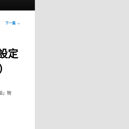
下一篇
→
-設定
)
組」物