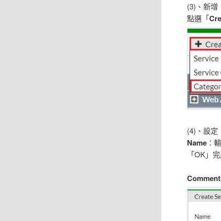
(3)、新
點選「
Cr
(4)、設
Name
：輸
「OK」
Comment