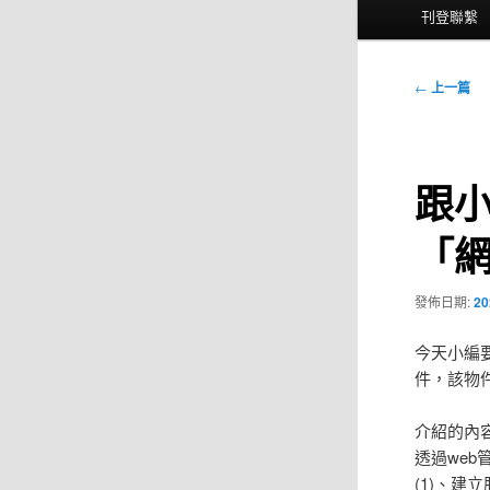
選
刊登聯繫
單
文
←
上一篇
章
導
覽
跟小
「網
發佈日期:
20
今天小編要
件，該物
介紹的內
透過web
(1)、建