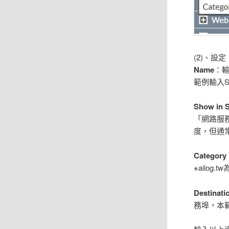
(2)、設
Name
：
範例輸入Syn
Show in S
「網路服
度，但通
Category
※ailo
Destinati
務埠，本範