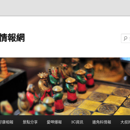
點情報網
搜尋
好康相報
景點分享
愛呷爆報
3C資訊
邊角料情報
大叔