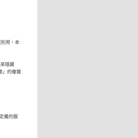
識別用，本
定來隱藏
務」的複雜
要定義的服