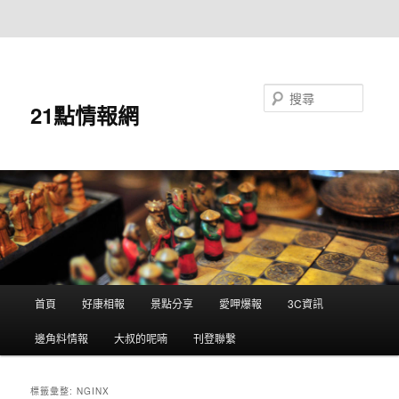
跳至主要內容
跳至輔助內容
搜尋
21點情報網
主
首頁
好康相報
景點分享
愛呷爆報
3C資訊
要
選
邊角料情報
大叔的呢喃
刊登聯繫
單
標籤彙整:
NGINX