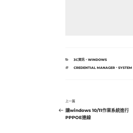
分
3C資訊
、
WINDOWS
類
標
CREDENTIAL MANAGER
、
SYSTEM
籤
文
上
上一篇
章
一
讓windows 10/11作業系統進行
篇
PPPOE連線
導
文
覽
章