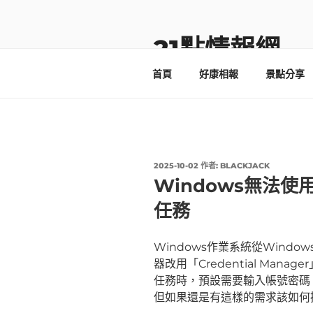
跳
至
主
21點情報網
要
首頁
好康相報
景點分享
內
容
發
2025-10-02
作者:
BLACKJACK
佈
Windows無法使
於
任務
Windows作業系統從Window
器改用「Credential Mana
任務時，預設需要輸入帳號密碼
但如果還是有這樣的需求該如何