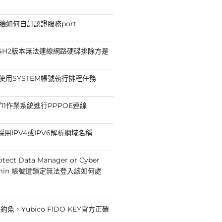
防火牆如何自訂認證服務port
11 24H2版本無法連線網路硬碟排除方是
法使用SYSTEM帳號執行排程任務
10/11作業系統進行PPPOE連線
p採用IPV4或IPV6解析網域名稱
otect Data Manager or Cyber
Admin 帳號遭鎖定無法登入該如何處
魚，Yubico FIDO KEY官方正確