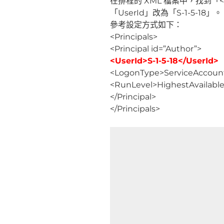
在排程的 XML 檔案中，找到「<P
「UserId」改為「S-1-5-18」。
參考設定方式如下：
<Principals>
<Principal id=”Author”>
<UserId>S-1-5-18</UserId>
<LogonType>ServiceAccoun
<RunLevel>HighestAvailabl
</Principal>
</Principals>