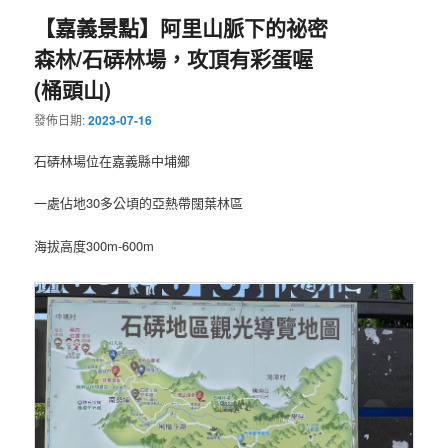
【嘉義景點】阿里山脈下的祕密
森林/石硦林場，攻頂有彩蛋喔
(桶頭山)
發佈日期:
2023-07-16
石硦林場位在嘉義縣中埔鄉
一處佔地30多公頃的亞熱帶闊葉林區
海拔高度300m-600m