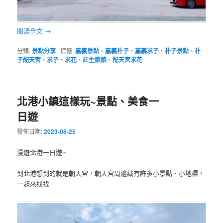
閱讀全文
→
分類:
景點分享
|
標籤:
嘉義景點
、
嘉義朴子
、
嘉義求子
、
朴子景點
、
朴
子配天宮
、
求子
、
求花
、
註生娘娘
、
配天宮求花
北港小鎮這樣玩~景點、美食一
日遊
發佈日期:
2023-08-25
漫遊北港一日遊~
到北港想到的就是朝天宮，朝天宮周邊藏有許多小景點、小地標，
一起來找找