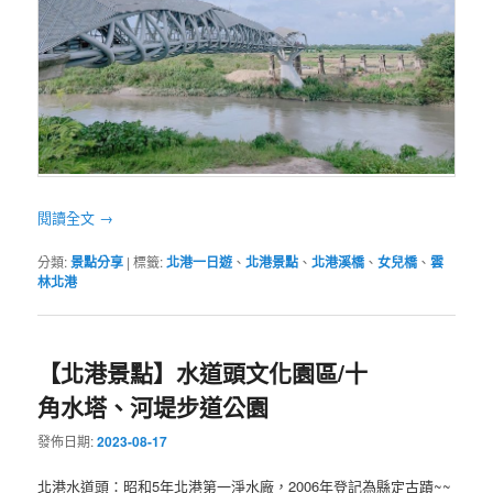
閱讀全文
→
分類:
景點分享
|
標籤:
北港一日遊
、
北港景點
、
北港溪橋
、
女兒橋
、
雲
林北港
【北港景點】水道頭文化園區/十
角水塔、河堤步道公園
發佈日期:
2023-08-17
北港水道頭：昭和5年北港第一淨水廠，2006年登記為縣定古蹟~~