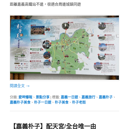
距離嘉義高鐵站不遠，很適合周邊城鎮同遊
閱讀全文
→
分類:
愛呷爆報
、
景點分享
|
標籤:
嘉義一日遊
、
嘉義旅行
、
嘉義朴子
、
嘉義朴子美食
、
朴子一日遊
、
朴子美食
、
朴子老街
【嘉義朴子】配天宮/全台唯一由