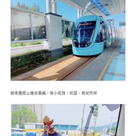
很幸運搭上幾米車廂，有小女孩、松鼠、鳥兒作伴