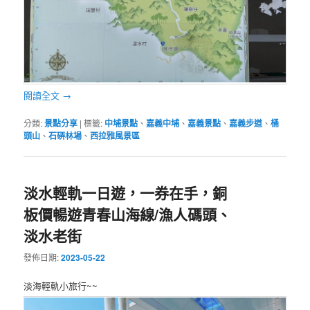
閱讀全文
→
分類:
景點分享
|
標籤:
中埔景點
、
嘉義中埔
、
嘉義景點
、
嘉義步道
、
桶
頭山
、
石硦林場
、
西拉雅風景區
淡水輕軌一日遊，一券在手，銅
板價暢遊青春山海線/漁人碼頭、
淡水老街
發佈日期:
2023-05-22
淡海輕軌小旅行~~