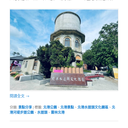
閱讀全文
→
分類:
景點分享
|
標籤:
北港公園
、
北港景點
、
北港水道頭文化園區
、
北
港河堤步道公園
、
水道頭
、
雲林北港