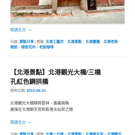
閱讀全文
→
分類:
景點分享
|
標籤:
北港工藝坊
、
北港景點
、
北港甕牆
、
北港老街
、
暗街
、
暗街宅內
、
老街咖啡
【北港景點】北港觀光大橋/三橋
孔紅色鋼拱橋
發佈日期:
2023-08-23
北港觀光大橋橫跨雲林、嘉義兩縣
連接在北港朝天宮和新港水仙宮之間
閱讀全文
→
分類:
景點分享
|
標籤:
北港一日遊
、
北港景點
、
北港朝天宮
、
北港觀光