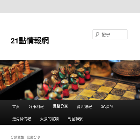
跳至主要內容
跳至輔助內容
搜尋
21點情報網
主
景點分享
首頁
好康相報
愛呷爆報
3C資訊
要
選
邊角料情報
大叔的呢喃
刊登聯繫
單
分類彙整:
景點分享