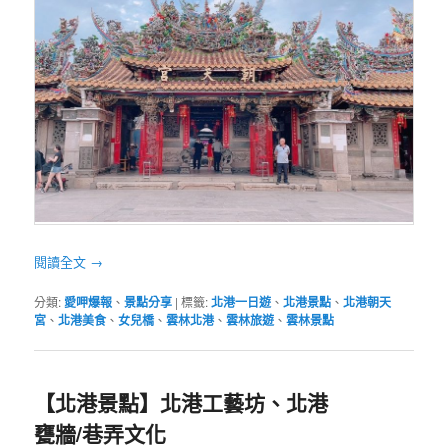
閱讀全文
→
分類:
愛呷爆報
、
景點分享
|
標籤:
北港一日遊
、
北港景點
、
北港朝天
宮
、
北港美食
、
女兒橋
、
雲林北港
、
雲林旅遊
、
雲林景點
【北港景點】北港工藝坊、北港
甕牆/巷弄文化