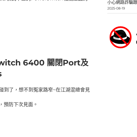
小心網路詐騙跟
2025-08-19
witch 6400 關閉Port及
s
多年沒碰到了，想不到冤家路窄~在江湖混總會見
，預防下次見面。