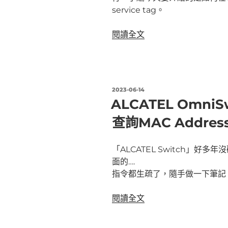
service tag。
定〉
〈Dell
閱讀全文
PowerSwitch
查
詢
service
發
2023-06-14
tag
佈
ALCATEL OmniS
於
方
查詢MAC Addres
法〉
「ALCATEL Switch」好
面的….
指令都生疏了，隨手做一下筆記
〈ALCATEL
閱讀全文
OmniSwitch
6400