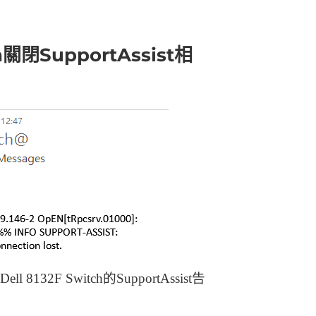
ch關閉SupportAssist相
32F Switch的SupportAssist告