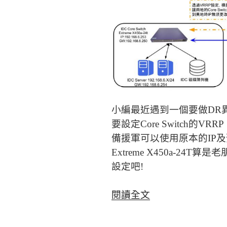
機
Admin
密
碼
無
法
登
入〉
小編最近遇到一個要做DR
要設定Core Switch的
備援軍可以使用原本的IP
Extreme X450a-2
設定吧!
〈Extreme
閱讀全文
Network
X450a-