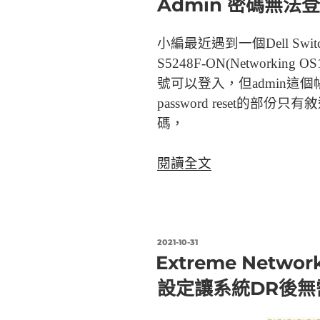
Admin 密碼無法
重
置
小編最近遇到一個Dell Swi
步
S5248F-ON(Networking
驟〉
號可以登入，但admin這
password reset的部份只
碼，
〈Dell
閱讀全文
EMC
Networking
OS10
網
發
2021-10-31
佈
Extreme Netwo
路
於
交
設定讓系統DR後無
換