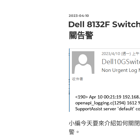
關
閉
發
2023-04-10
Port
佈
Dell 8132F Swit
於
及
關告警
查
詢
MAC
Address〉
小編今天要來介紹如何關閉Dell 81
警。