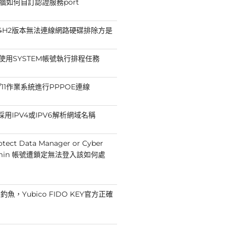
防火牆如何自訂認證服務port
11 24H2版本無法連線網路硬碟排除方是
法使用SYSTEM帳號執行排程任務
10/11作業系統進行PPPOE連線
p採用IPV4或IPV6解析網域名稱
otect Data Manager or Cyber
Admin 帳號遭鎖定無法登入該如何處
魚，Yubico FIDO KEY官方正確