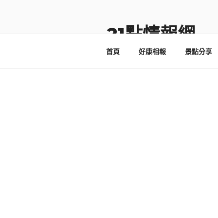
跳
至
主
21點情報網
要
首頁
好康相報
景點分享
內
容