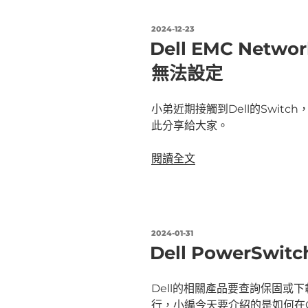
Operating
System
發
2024-12-23
(OS10)
佈
Dell EMC Netwo
於
admin
無法設定
帳
號
無
小弟近期接觸到Dell的Switch
法
此分享給大家。
登
入〉
〈Dell
閱讀全文
EMC
Networking
出
現
發
2024-01-31
QSFP+
佈
Dell PowerSwit
於
ports
無
Dell的相關產品要查詢保固或下載
法
行，小編今天要介紹的是如何在CL
設