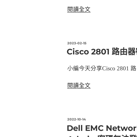
〈Dell
閱讀全文
8132F
Switch
關
閉
發
2023-02-15
佈
Cisco 2801 路
SupportAssist
於
相
小編今天分享Cisco 280
關
告
〈Cisco
閱讀全文
警〉
2801
路
由
器
發
2022-10-14
佈
Dell EMC Netw
密
於
碼