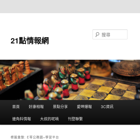
跳至主要內容
跳至輔助內容
搜尋
21點情報網
主
首頁
好康相報
景點分享
愛呷爆報
3C資訊
要
選
邊角料情報
大叔的呢喃
刊登聯繫
單
標籤彙整:
E等公務園+學習平台