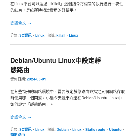
在Linux平台可以透過「killall」這個指令將相關的執行進行一次性
的結束，是維運時相當實用的好幫手。
閱讀全文
→
分類:
3C資訊
、
Linux
|
標籤:
killall
、
Linux
Debian/Ubuntu Linux中設定靜
態路由
發佈日期:
2024-05-01
在某些特殊的網路環境中，需要設定靜態路由來指定某個網路存取
時使用哪一個閘道，小編今天就來介紹在Debian/Ubuntu Linux中
如何設定「靜態路由」。
閱讀全文
→
分類:
3C資訊
、
Linux
|
標籤:
Debian
、
Linux
、
Static route
、
Ubuntu
、
靜態路由