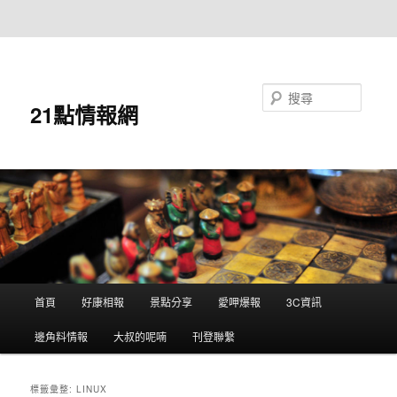
跳至主要內容
跳至輔助內容
搜尋
21點情報網
主
首頁
好康相報
景點分享
愛呷爆報
3C資訊
要
選
邊角料情報
大叔的呢喃
刊登聯繫
單
標籤彙整:
LINUX