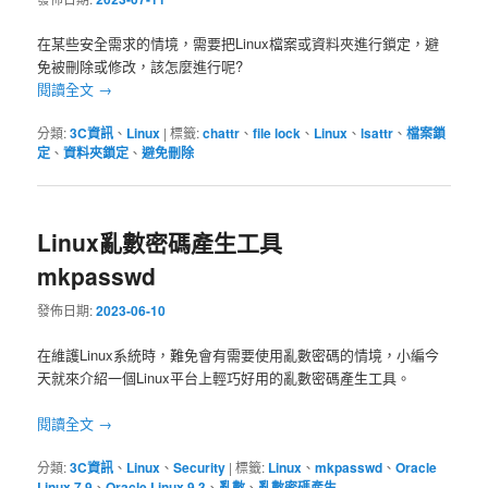
在某些安全需求的情境，需要把Linux檔案或資料夾進行鎖定，避
免被刪除或修改，該怎麼進行呢?
閱讀全文
→
分類:
3C資訊
、
Linux
|
標籤:
chattr
、
file lock
、
Linux
、
lsattr
、
檔案鎖
定
、
資料夾鎖定
、
避免刪除
Linux亂數密碼產生工具
mkpasswd
發佈日期:
2023-06-10
在維護Linux系統時，難免會有需要使用亂數密碼的情境，小編今
天就來介紹一個Linux平台上輕巧好用的亂數密碼產生工具。
閱讀全文
→
分類:
3C資訊
、
Linux
、
Security
|
標籤:
Linux
、
mkpasswd
、
Oracle
Linux 7.9
、
Oracle Linux 9.3
、
亂數
、
亂數密碼產生