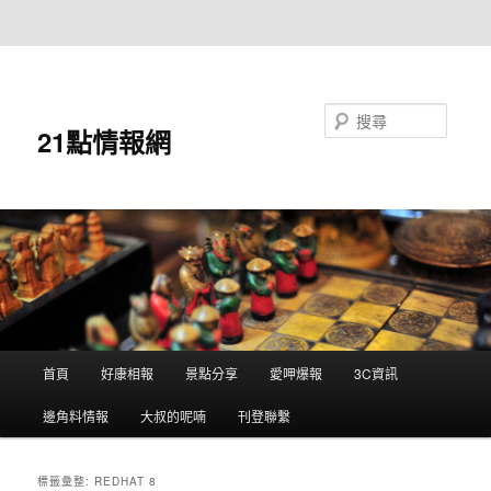
跳至主要內容
跳至輔助內容
搜尋
21點情報網
主
首頁
好康相報
景點分享
愛呷爆報
3C資訊
要
選
邊角料情報
大叔的呢喃
刊登聯繫
單
標籤彙整:
REDHAT 8