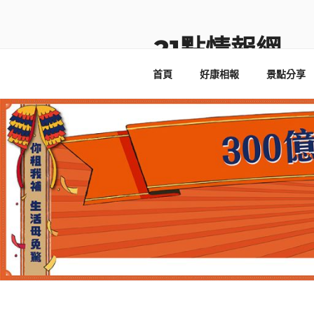
跳
至
主
21點情報網
要
首頁
好康相報
景點分享
內
容