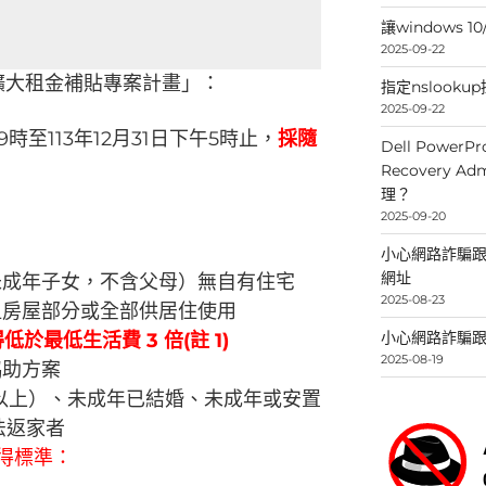
讓windows 
2025-09-22
中央擴大租金補貼專案計畫」：
指定nslooku
2025-09-22
9時至113年12月31日下午5時止，
採隨
Dell PowerPr
Recovery 
理？
2025-09-20
小心網路詐騙跟釣
網址
未成年子女，不含父母）無自有住宅
2025-08-23
租房屋部分或全部供居住使用
小心網路詐騙跟
於最低生活費 3 倍(註 1)
2025-08-19
協助方案
 歲以上）、未成年已結婚、未成年或安置
法返家者
得標準：