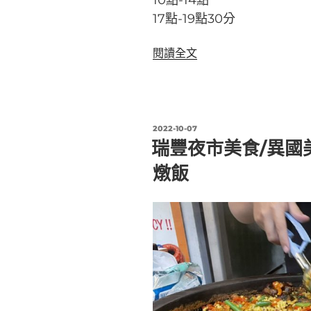
10點-14點
誠
17點-19點30分
叁
店/
〈【楠
閱讀全文
超
梓
浮
美
誇!!〉
食】
毛
發
2022-10-07
伯
佈
瑞豐夜市美食/異國美食
於
伯
燉飯
牛
肉
麵/
眷
村
好
味
道，
茄