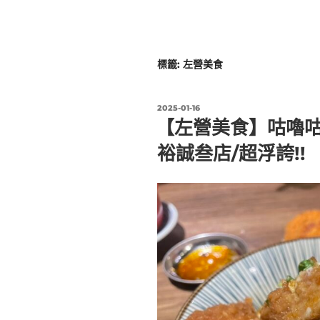
標籤:
左營美食
發
2025-01-16
佈
【左營美食】咕嚕咕
於
裕誠叁店/超浮誇!!