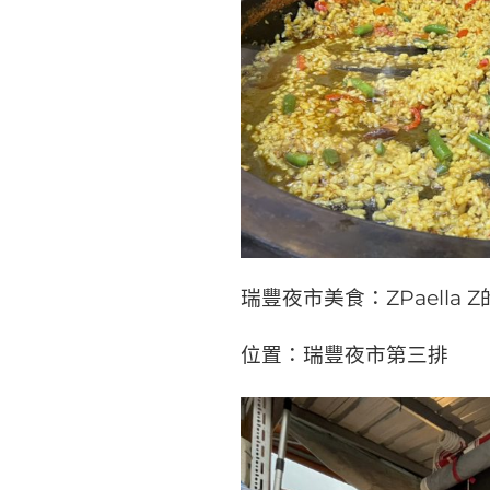
汁
牛
肉
麵、
小
菜
必
點!〉
瑞豐夜市美食：ZPaella 
位置：瑞豐夜市第三排