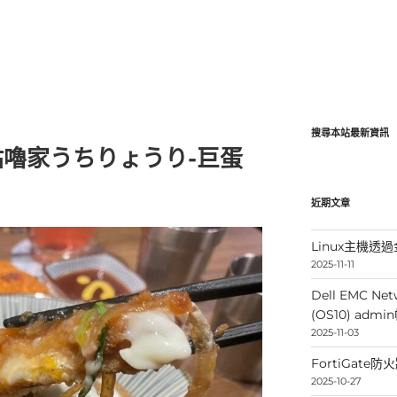
搜尋本站最新資訊
嚕家うちりょうり-巨蛋
近期文章
Linux主機透過金
2025-11-11
Dell EMC Net
(OS10) ad
2025-11-03
FortiGate
2025-10-27