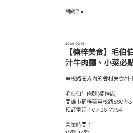
〈【左
閱讀全文
營
美
食】
咕
發
2024-02-16
嚕
佈
【楠梓美食】毛伯伯
於
咕
汁牛肉麵、小菜必點
嚕
家
う
軍校路巷弄內的眷村美食/牛
ち
り
毛伯伯牛肉麵(楠梓店)
ょ
高雄市楠梓區軍校路880巷31
う
預訂電話：07-3617764
り-
巨
營業時間：
蛋
裕