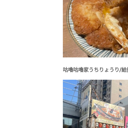
咕嚕咕嚕家うちりょうり/給