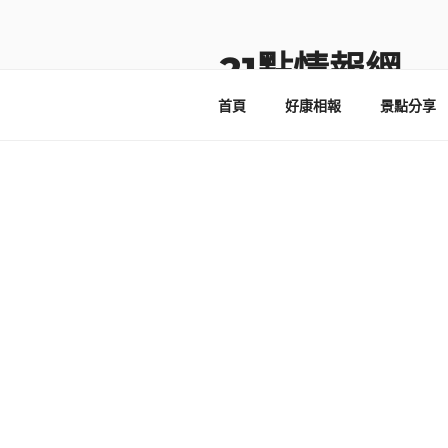
跳
至
主
21點情報網
要
首頁
好康相報
景點分享
內
容