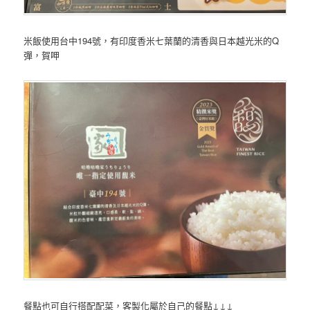
米飯使用台中194號，有印度香米七葉蘭的清香與日本越光米的Q
彈，賀呷
餐點也可自行搭配配菜，客製化屬於自己的餐點↓↓↓