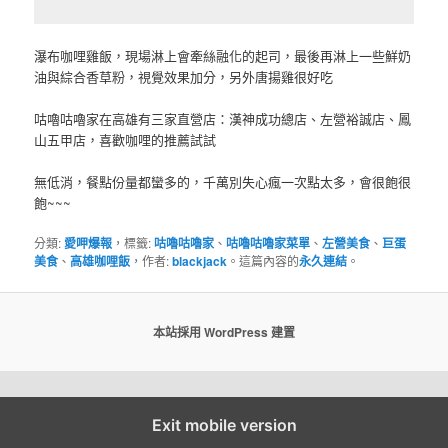
瀑布咖哩雞飯，現場淋上會牽絲融化的起司，最後再淋上一些鮮奶
油與綜合香草粉，視覺效果加分，另外唐揚雞很好吃
咕嚕咕嚕家在高雄有三家直營店：漢神成功總店、左營裕誠店、鳳
山五甲店，喜歡咖哩的推薦試試
無低消，餐點份量都蠻多的，千萬別失心瘋一次點太多，會很飽很
飽~~~
分類:
愛呷爆報
，標籤:
咕嚕咕嚕家
、
咕嚕咕嚕家菜單
、
左營美食
、
巨蛋
美食
、
高雄咖哩飯
，作者:
blackjack
。這篇內容的
永久連結
。
本站採用 WordPress 建置
Exit mobile version