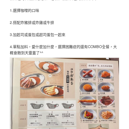
1.選擇咖哩的口味
2.搭配炸豬排或炸雞或牛排
3.加起司或蛋包或超司蛋包一起來
4.單點加料，愛什麼加什麼，選擇困難症的還有COMBO全餐，大
概會飽到天靈蓋了^^