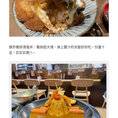
酥炸豬排滑蛋丼：豬排超大塊，淋上醬汁的米飯好好吃，份量十
足，巨巨巨飽ㄟ~