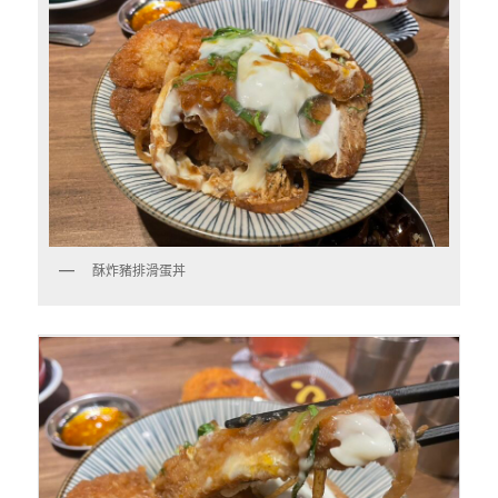
酥炸豬排滑蛋丼