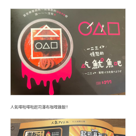
人氣嘩啦嘩啦起司瀑布咖哩雞飯!!