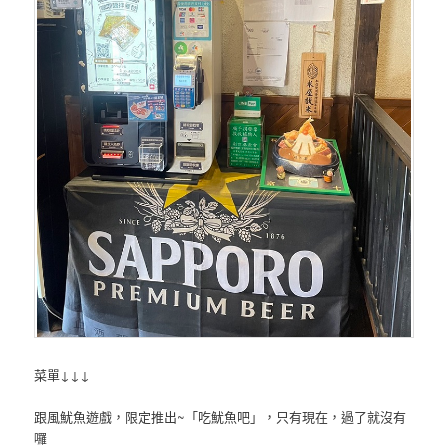
菜單↓↓↓
跟風魷魚遊戲，限定推出~「吃魷魚吧」，只有現在，過了就沒有
囉