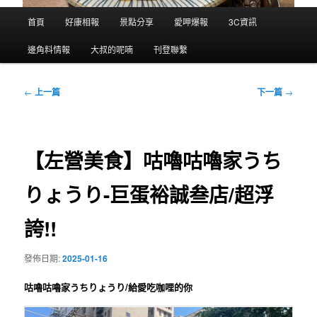
主
首頁
好康相報
景點分享
愛呷爆報
3C資訊
要
選
邊角料情報
大叔的呢喃
刊登聯繫
單
文
←
上一篇
下一篇
→
章
導
覽
【左營美食】咕嚕咕嚕家うち
りょうり-巨蛋裕誠叁店/超浮
誇!!
發佈日期:
2025-01-16
咕嚕咕嚕家うちりょうり/給愛吃咖哩的你