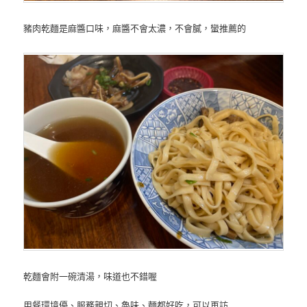
豬肉乾麵是麻醬口味，麻醬不會太濃，不會膩，蠻推薦的
乾麵會附一碗清湯，味道也不錯喔
用餐環境優、服務親切、魯味、麵都好吃，可以再訪