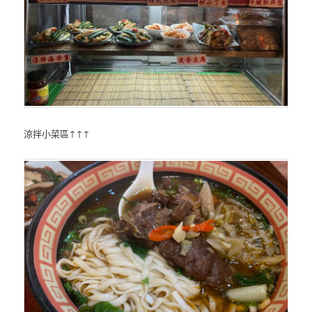
涼拌小菜區↑↑↑