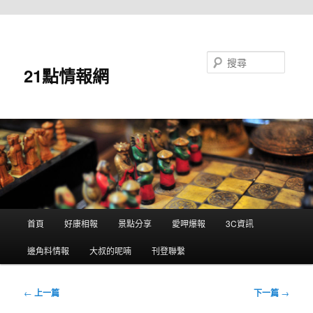
跳至主要內容
搜尋
21點情報網
主
首頁
好康相報
景點分享
愛呷爆報
3C資訊
要
選
邊角料情報
大叔的呢喃
刊登聯繫
單
文
←
上一篇
下一篇
→
章