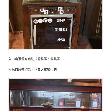
入口角落備有自助式醬料區、餐具區
推薦自製辣椒醬，不會太辣蠻香的