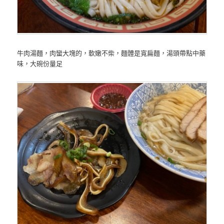
牛肉湯麵，肉蠻大塊的，軟嫩不柴，麵體是寬扁麵，湯頭帶點中藥
味，大碗份量足